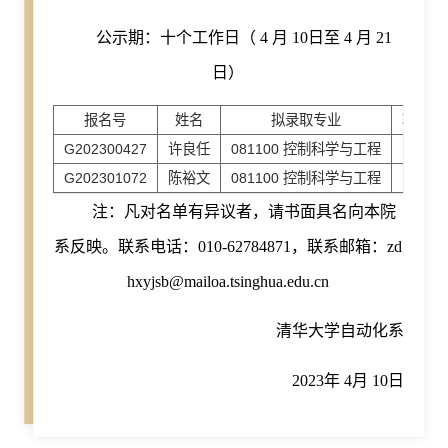
公示期：十个工作日（ 4 月 10日至 4 月 21
日）
报名号
姓名
拟录取专业
攻读学
G202300427
许良任
081100 控制科学与工程
博
G202301072
陈裕文
081100 控制科学与工程
硕
注：凡对名单有异议者，请书面具名向本院
系反映。联系电话：010-62784871，联系邮箱：zd
hxyjsb@mailoa.tsinghua.edu.cn
清华大学自动化系
2023年 4月 10日