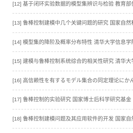
[12] 基于闭环实验数据的模型集辨识与检验 教育部优
[13] 鲁棒控制建模中几个关键问题的研究 国家自然科学
[14] 模型集的降阶及概率分布特性 清华大学信息学院
[15] 建模与鲁棒控制系统综合的相关性研究 清华大学
[16] 高信赖性を有するモデル集合の同定理论にかん
[17] 鲁棒控制的实验研究 国家博士后科学研究基金 1
[18] 鲁棒控制建模问题及其应用软件的开发 国家自然科