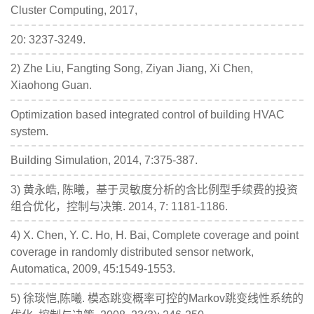
Cluster Computing, 2017,
20: 3237-3249.
2) Zhe Liu, Fangting Song, Ziyan Jiang, Xi Chen,
Xiaohong Guan.
Optimization based integrated control of building HVAC
system.
Building Simulation, 2014, 7:375-387.
3) 黄永皓, 陈曦，基于灵敏度分析的含比例型手续费的投资
组合优化，控制与决策. 2014, 7: 1181-1186.
4) X. Chen, Y. C. Ho, H. Bai, Complete coverage and point
coverage in randomly distributed sensor network,
Automatica, 2009, 45:1549-1553.
5) 徐琰恺,陈曦. 模态跳变概率可控的Markov跳变线性系统的