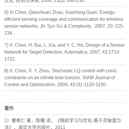
优化. 控制与决策, 2008, 23(3): 246-250.
6) Xi Chen, Qianchuan Zhao, Xiaohong Guan. Energy-
efficient sensing coverage and communication for wireless
sensor networks, Jrl. Sys Sci & Complexity . 2007, 20: 225-
234.
7) X. Chen, H. Bai, L. Xia, and Y. C. Ho, Design of a Sensor
Network for Target Detection, Automatica. 2007, 43:1713-
1722.
8) X. Chen, X. Y. Zhou. Stochastic LQ control with conic
constraints on an infinite time horizon. SIAM Journal of
Control and Optimization. 2004, 43 (3) :1120-1150 .
著作
1）曹希仁 著，陈曦 译，《随机学习与优化-基于灵敏度方
法》，清华大学出版社，2011