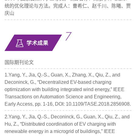
统的优化理论与方法。完成人：曹希仁、赵千川、陈曦、贾
庆山
学术成果
国际期刊论文
1.Yang, Y., Jia, Q.-S., Guan, X., Zhang, X., Qiu, Z., and
Deconinck, G., “Decentralized EV-based charging
optimization with building integrated wind energy,” IEEE
Transactions on Automation Science and Engineering,
Early Access, pp. 1-16, DOI: 10.1109/TASE.2018.2856908.
2.Yang, Y., Jia, Q.-S., Deconinck, G., Guan, X., Qiu, Z., and
Hu, Z., “Distributed coordination of EV charging with
renewable energy in a microgrid of buildings,” IEEE