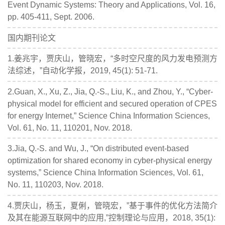
Event Dynamic Systems: Theory and Applications, Vol. 16,
pp. 405-411, Sept. 2006.
国内期刊论文
1.姜兆宇，贾庆山，管晓宏，“多时空尺度的风力发电预测方
法综述，”自动化学报，2019, 45(1): 51-71.
2.Guan, X., Xu, Z., Jia, Q.-S., Liu, K., and Zhou, Y., “Cyber-
physical model for efficient and secured operation of CPES
for energy Internet,” Science China Information Sciences,
Vol. 61, No. 11, 110201, Nov. 2018.
3.Jia, Q.-S. and Wu, J., “On distributed event-based
optimization for shared economy in cyber-physical energy
systems,” Science China Information Sciences, Vol. 61,
No. 11, 110203, Nov. 2018.
4.贾庆山，杨玉，夏俐，管晓宏，”基于事件的优化方法简介
及其在能源互联网中的应用,”控制理论与应用，2018, 35(1):