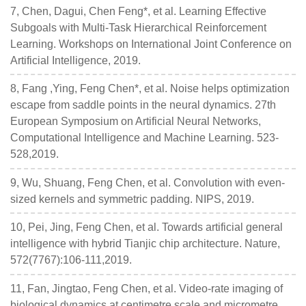
7, Chen, Dagui, Chen Feng*, et al. Learning Effective
Subgoals with Multi-Task Hierarchical Reinforcement
Learning. Workshops on International Joint Conference on
Artificial Intelligence, 2019.
8, Fang ,Ying, Feng Chen*, et al. Noise helps optimization
escape from saddle points in the neural dynamics. 27th
European Symposium on Artificial Neural Networks,
Computational Intelligence and Machine Learning. 523-
528,2019.
9, Wu, Shuang, Feng Chen, et al. Convolution with even-
sized kernels and symmetric padding. NIPS, 2019.
10, Pei, Jing, Feng Chen, et al. Towards artificial general
intelligence with hybrid Tianjic chip architecture. Nature,
572(7767):106-111,2019.
11, Fan, Jingtao, Feng Chen, et al. Video-rate imaging of
biological dynamics at centimetre scale and micrometre