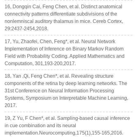
16, Dongqin Cai, Feng Chen, et al. Distinct anatomical
connectivity patterns differentiate subdivisions of the
nonlemniscal auditory thalamus in mice. Cereb Cortex,
29:2437-2454,2018.
17, Yu, Zhaofei, Chen, Feng*, et al. Neural Network
Implementation of Inference on Binary Markov Random
Field with Probability Coding. Applied Mathematics and
Computation, 301,193-200,2017.
18, Yan ,Qi, Feng Chen*, et al. Revealing structure
components of the retina by deep learning networks. The
31st Conference on Neural Information Processing
Systems, Symposium on Interpretable Machine Learning,
2017.
19, Z Yu, F Chen*, et al. Sampling-based causal inference
in cue combination and its neural
implementation.Neurocomputing,175(1),155-165,2016.