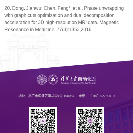
20, Dong, Jianwu; Chen, Feng*, et al. Phase unwrapping
with graph cuts optimization and dual decomposition
acceleration for 3D high-resolution MRI data. Magnetic
Resonance in Medicine, 77(3):1353,2016.
地址：北京市海淀区清华园1号 100084 电话：（010）62789010