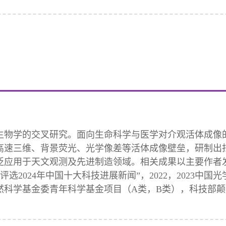
生物学的交叉研究。面向生命科学与医学对介观活体成像
高速三维、背景荧光、光学像差等活体成像壁垒，研制出
文观测及先进制造领域。相关成果以主要作者发表于Nature（
“两院院士评选2024年中国十大科技进展新闻”，2022，2
学基金委青年科学基金项目（A类，B类），科技部颠覆性