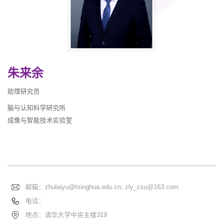
朱来余
助理研究员
脑与认知科学研究所
成像与智能技术实验室
邮箱：
zhulaiyu@tsinghua.edu.cn; zly_csu@163.com
电话：
地点：清华大学中央主楼319