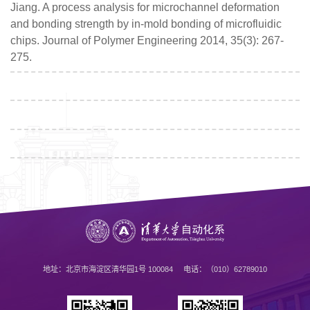
Jiang. A process analysis for microchannel deformation
and bonding strength by in-mold bonding of microfluidic
chips. Journal of Polymer Engineering 2014, 35(3): 267-
275.
地址：北京市海淀区清华园1号 100084 电话：（010）62789010