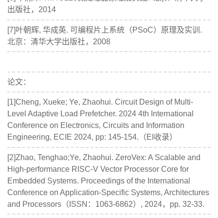
出版社，2014
[7]叶朝辉, 华成英. 可编程片上系统（PSoC）原理及实训.
北京：清华大学出版社，2008
论文：
[1]Cheng, Xueke; Ye, Zhaohui. Circuit Design of Multi
-
Level Adaptive Load Prefetcher. 2024 4th International
Conference on Electronics, Circuits and Information
Engineering, ECIE 2024, pp: 145-154.（EI收录）
[2]Zhao, Tenghao;Ye, Zhaohui. ZeroVex: A Scalable and
High-performance RISC-V Vector Processor Core for
Embedded Systems. Proceedings of the International
Conference on Application-Specific Systems, Architectures
and Processors（ISSN：1063-6862）, 2024，pp. 32-33.