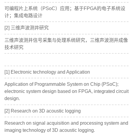
可编程片上系统（PSoC）应用；基于FPGA的电子系统设
计；集成电路设计
[2] 三维声波测井研究
三维声波测井信号采集与处理系统研究，三维声波测井成像
技术研究
[1] Electronic technology and Application
Application of Programmable System on Chip (PSoC);
electronic system design based on FPGA, integrated circuit
design.
[2] Research on 3D acoustic logging
Research on signal acquisition and processing system and
imaging technology of 3D acoustic logging.