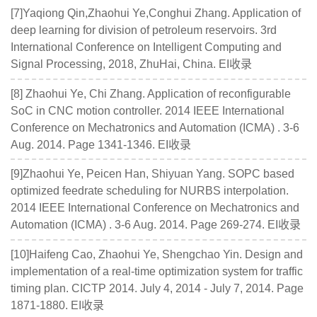
[7]Yaqiong Qin,Zhaohui Ye,Conghui Zhang. Application of
deep learning for division of petroleum reservoirs. 3rd
International Conference on Intelligent Computing and
Signal Processing, 2018, ZhuHai, China. EI收录
[8] Zhaohui Ye, Chi Zhang. Application of reconfigurable
SoC in CNC motion controller. 2014 IEEE International
Conference on Mechatronics and Automation (ICMA) . 3-6
Aug. 2014. Page 1341-1346. EI收录
[9]Zhaohui Ye, Peicen Han, Shiyuan Yang. SOPC based
optimized feedrate scheduling for NURBS interpolation.
2014 IEEE International Conference on Mechatronics and
Automation (ICMA) . 3-6 Aug. 2014. Page 269-274. EI收录
[10]Haifeng Cao, Zhaohui Ye, Shengchao Yin. Design and
implementation of a real-time optimization system for traffic
timing plan. CICTP 2014. July 4, 2014 - July 7, 2014. Page
1871-1880. EI收录