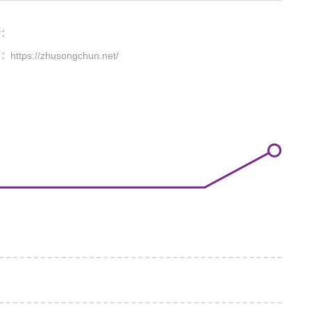
话：
页：
https://zhusongchun.net/