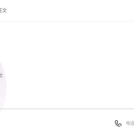
正文
士
：
电
：