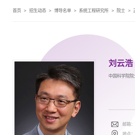
首页
>
招生动态
>
博导名单
>
系统工程研究所
>
院士
>
刘云浩
中国科学院院
邮箱
地点