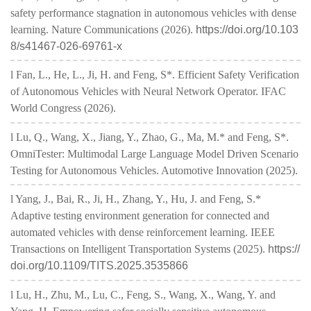
safety performance stagnation in autonomous vehicles with dense
learning. Nature Communications (2026).
https://doi.org/10.103
8/s41467-026-69761-x
l Fan, L., He, L., Ji, H. and Feng, S*. Efficient Safety Verification
of Autonomous Vehicles with Neural Network Operator. IFAC
World Congress (2026).
l Lu, Q., Wang, X., Jiang, Y., Zhao, G., Ma, M.* and Feng, S*.
OmniTester: Multimodal Large Language Model Driven Scenario
Testing for Autonomous Vehicles. Automotive Innovation (2025).
l Yang, J., Bai, R., Ji, H., Zhang, Y., Hu, J. and Feng, S.*
Adaptive testing environment generation for connected and
automated vehicles with dense reinforcement learning. IEEE
Transactions on Intelligent Transportation Systems (2025).
https://
doi.org/10.1109/TITS.2025.3535866
l Lu, H., Zhu, M., Lu, C., Feng, S., Wang, X., Wang, Y. and