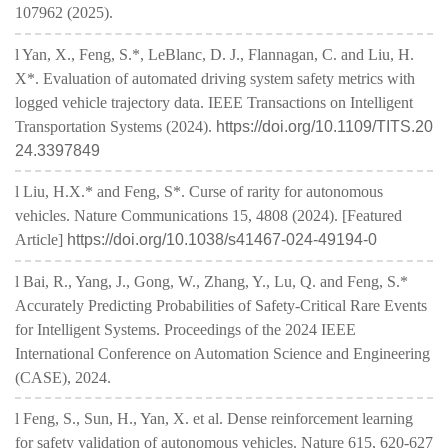
107962 (2025).
l Yan, X., Feng, S.*, LeBlanc, D. J., Flannagan, C. and Liu, H.
X*. Evaluation of automated driving system safety metrics with
logged vehicle trajectory data. IEEE Transactions on Intelligent
Transportation Systems (2024).
https://doi.org/10.1109/TITS.20
24.3397849
l Liu, H.X.* and Feng, S*. Curse of rarity for autonomous
vehicles. Nature Communications 15, 4808 (2024). [Featured
Article]
https://doi.org/10.1038/s41467-024-49194-0
l Bai, R., Yang, J., Gong, W., Zhang, Y., Lu, Q. and Feng, S.*
Accurately Predicting Probabilities of Safety-Critical Rare Events
for Intelligent Systems. Proceedings of the 2024 IEEE
International Conference on Automation Science and Engineering
(CASE), 2024.
l Feng, S., Sun, H., Yan, X. et al. Dense reinforcement learning
for safety validation of autonomous vehicles. Nature 615, 620-627