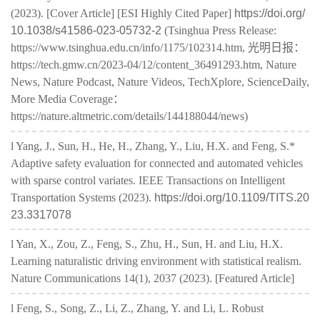
(2023). [Cover Article] [ESI Highly Cited Paper]
https://doi.org/
10.1038/s41586-023-05732-2
(Tsinghua Press Release:
https://www.tsinghua.edu.cn/info/1175/102314.htm, 光明日报：
https://tech.gmw.cn/2023-04/12/content_36491293.htm, Nature
News, Nature Podcast, Nature Videos, TechXplore, ScienceDaily,
More Media Coverage：
https://nature.altmetric.com/details/144188044/news)
l Yang, J., Sun, H., He, H., Zhang, Y., Liu, H.X. and Feng, S.*
Adaptive safety evaluation for connected and automated vehicles
with sparse control variates. IEEE Transactions on Intelligent
Transportation Systems (2023).
https://doi.org/10.1109/TITS.20
23.3317078
l Yan, X., Zou, Z., Feng, S., Zhu, H., Sun, H. and Liu, H.X.
Learning naturalistic driving environment with statistical realism.
Nature Communications 14(1), 2037 (2023). [Featured Article]
l Feng, S., Song, Z., Li, Z., Zhang, Y. and Li, L. Robust