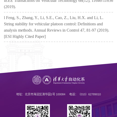
IEEE Transactions on Vehicular Technology 68(12), 11646-11656
(2019).
l Feng, S., Zhang, Y., Li, S.E., Cao, Z., Liu, H.X. and Li, L.
String stability for vehicular platoon control: Definitions and
analysis methods. Annual Reviews in Control 47, 81-97 (2019).
[ESI Highly Cited Paper]
地址：北京市海淀区清华园1号 100084 电话：（010）62789010