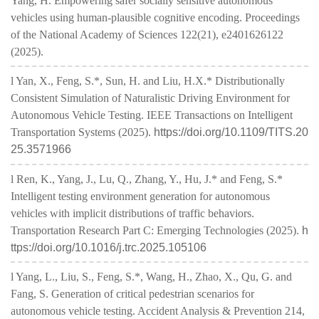
Yang, H. Empowering safer socially sensitive autonomous
vehicles using human-plausible cognitive encoding. Proceedings
of the National Academy of Sciences 122(21), e2401626122
(2025).
l Yan, X., Feng, S.*, Sun, H. and Liu, H.X.* Distributionally
Consistent Simulation of Naturalistic Driving Environment for
Autonomous Vehicle Testing. IEEE Transactions on Intelligent
Transportation Systems (2025).
https://doi.org/10.1109/TITS.20
25.3571966
l Ren, K., Yang, J., Lu, Q., Zhang, Y., Hu, J.* and Feng, S.*
Intelligent testing environment generation for autonomous
vehicles with implicit distributions of traffic behaviors.
Transportation Research Part C: Emerging Technologies (2025).
h
ttps://doi.org/10.1016/j.trc.2025.105106
l Yang, L., Liu, S., Feng, S.*, Wang, H., Zhao, X., Qu, G. and
Fang, S. Generation of critical pedestrian scenarios for
autonomous vehicle testing. Accident Analysis & Prevention 214,