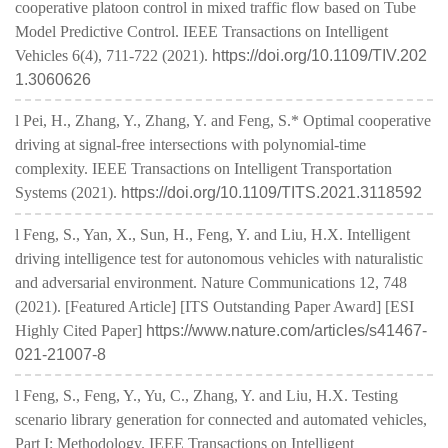
cooperative platoon control in mixed traffic flow based on Tube
Model Predictive Control. IEEE Transactions on Intelligent
Vehicles 6(4), 711-722 (2021).
https://doi.org/10.1109/TIV.202
1.3060626
l Pei, H., Zhang, Y., Zhang, Y. and Feng, S.* Optimal cooperative
driving at signal-free intersections with polynomial-time
complexity. IEEE Transactions on Intelligent Transportation
Systems (2021).
https://doi.org/10.1109/TITS.2021.3118592
l Feng, S., Yan, X., Sun, H., Feng, Y. and Liu, H.X. Intelligent
driving intelligence test for autonomous vehicles with naturalistic
and adversarial environment. Nature Communications 12, 748
(2021). [Featured Article] [ITS Outstanding Paper Award] [ESI
Highly Cited Paper]
https://www.nature.com/articles/s41467-
021-21007-8
l Feng, S., Feng, Y., Yu, C., Zhang, Y. and Liu, H.X. Testing
scenario library generation for connected and automated vehicles,
Part I: Methodology. IEEE Transactions on Intelligent