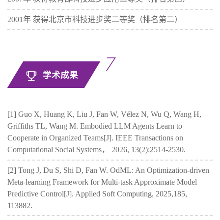
2001年 获得北京市科技进步奖二等奖（排名第二）
学术成果
[1] Guo X, Huang K, Liu J, Fan W, Vélez N, Wu Q, Wang H,
Griffiths TL, Wang M. Embodied LLM Agents Learn to
Cooperate in Organized Teams[J]. IEEE Transactions on
Computational Social Systems， 2026, 13(2):2514-2530.
[2] Tong J, Du S, Shi D, Fan W. OdML: An Optimization-driven
Meta-learning Framework for Multi-task Approximate Model
Predictive Control[J]. Applied Soft Computing, 2025,185,
113882.