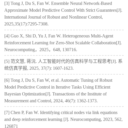
[3] Tong J, Du S, Fan W. Ensemble Neural Network‐Based
Approximate Model Predictive Control With Strict Guarantees[J].
International Journal of Robust and Nonlinear Control,
2025,35(17):7295-7308.
[4] Guo X, Shi D, Yu J, Fan W. Heterogeneous Multi-Agent
Reinforcement Learning for Zero-Shot Scalable Collaboration[J].
Neurocomputing，2025，648, 130716.
[5] 范文慧, 蒋沅. 人工智能时代的仿真科学与工程思考[J]. 系
统仿真学报, 2025, 37(7): 1607-1623.
[6] Tong J, Du S, Fan W, et al. Automatic Tuning of Robust
Model Predictive Control in Iterative Tasks Using Efficient
Bayesian Optimization[J]. Transactions of the Institute of
Measurement and Control, 2024, 46(7): 1362-1373.
[7] Chen P, Fan W. Identifying critical nodes via link equations
and deep reinforcement learning [J]. Neurocomputing, 2023, 562,
126871