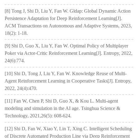
[8] Tong J, Shi D, Liu Y, Fan W. Gldap: Global Dynamic Action
Persistence Adaptation for Deep Reinforcement Learning[J].
ACM Transactions on Autonomous and Adaptive Systems, 2023,
18(2): 1-18.
[9] Shi D, Guo X, Liu Y, Fan W. Optimal Policy of Multiplayer
Poker via Actor-Critic Reinforcement Learning[J]. Entropy, 2022,
24(6):774.
[10] Shi D, Tong J, Liu Y, Fan W. Knowledge Reuse of Multi-
Agent Reinforcement Learning in Cooperative Tasks[J]. Entropy,
2022, 24(4):470.
[11] Fan W, Chen P, Shi D, Guo X, & Kou L. Multi-agent
modeling and simulation in the AI age. Tsinghua Science &
Technology, 2021,26(5): 608-624.
[12] Shi D, Fan W, Xiao Y, Lin T, Xing C. Intelligent Scheduling
of Discrete Automated Production Line via Deep Reinforcement