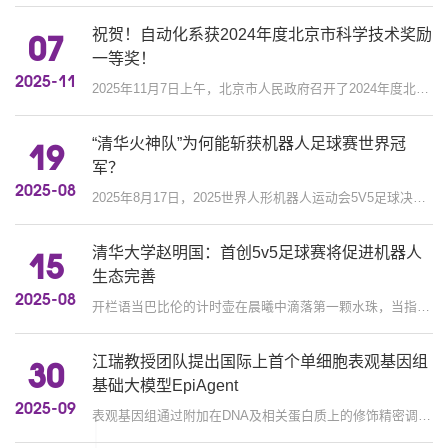
祝贺！自动化系获2024年度北京市科学技术奖励
07
一等奖！
2025-11
2025年11月7日上午，北京市人民政府召开了2024年度北京市科学技术奖励大会，共授奖自然科学奖一等奖15项，二等奖42项，技术发...
“清华火神队”为何能斩获机器人足球赛世界冠
19
军？
2025-08
2025年8月17日，2025世界人形机器人运动会5V5足球决赛中，中国清华大学火神队的机器人球员们以1:0的成绩，战胜德国队，斩获冠...
清华大学赵明国：首创5v5足球赛将促进机器人
15
生态完善
2025-08
开栏语当巴比伦的计时壶在晨曦中滴落第一颗水珠，当指南车的木轮碾过中原大地的尘埃，当张衡的候风地动仪在朝堂上第一次指向...
江瑞教授团队提出国际上首个单细胞表观基因组
30
基础大模型EpiAgent
2025-09
表观基因组通过附加在DNA及相关蛋白质上的修饰精密调节遗传信息的解读和使用，控制基因的转录，是连接DNA序列与人体表型，理...