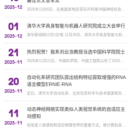
最佳论文亚军奖
2025-12
2025年12月6日，在美国圣地亚哥召开的第39届神经信息处理系统会议（Conference on Neural Information Processing Systems，N...
01
清华大学具身智能与机器人研究院成立大会举行
清华新闻网12月1日电 11月30日，清华大学具身智能与机器人研究院成立大会在主楼接待厅举行。清华大学校长李路明院士，北京市...
2025-12
21
热烈祝贺！我系刘云浩教授当选中国科学院院士
2025年11月21日，中国科学院、中国工程院公布了2025年院士增选结果。清华大学自动化系教授刘云浩当选中国科学院院士。刘云浩...
2025-11
自动化系研究团队提出结构特征提取增强的RNA
20
语言模型ERNIE-RNA
2025-11
近日，清华大学自动化系、北京信息科学与技术国家研究中心谢震、张学工课题组，与原微软科学智能研究院、北京中关村学院秦涛...
动态神经网络实现类似人类视觉系统的自适应主
11
动感知
2025-11
视觉是人类感知和适应物理世界的重要方式。使计算机具备高级视觉感知与认知能力，是人工智能的主要研究问题之一。过去几十年...