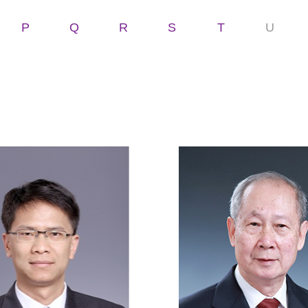
P
Q
R
S
T
U