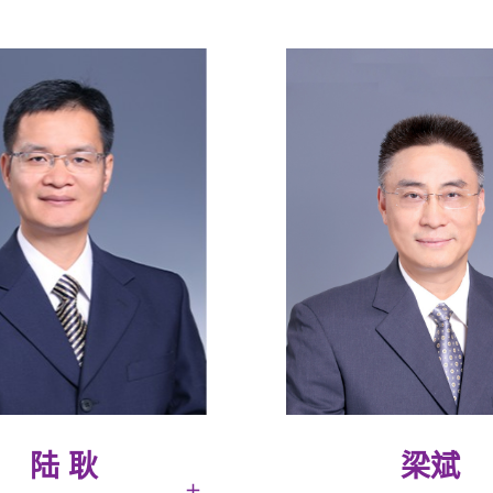
陆 耿
梁斌