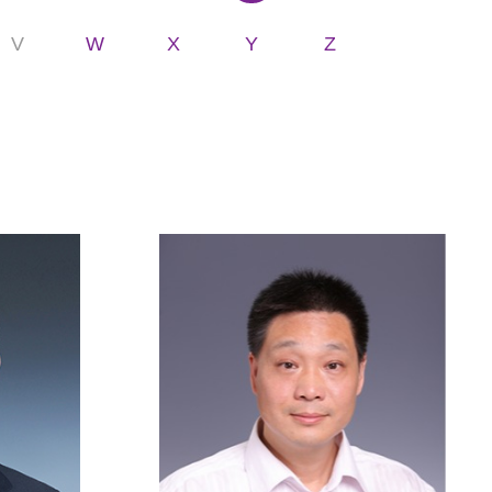
V
W
X
Y
Z