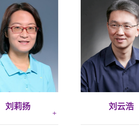
刘莉扬
刘云浩